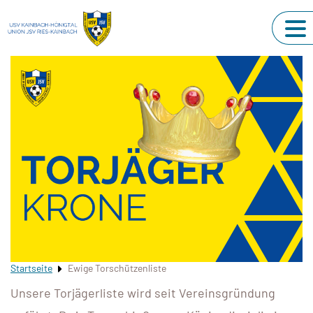
Startseite
Ewige Torschützenliste
Unsere Torjägerliste wird seit Vereinsgründung