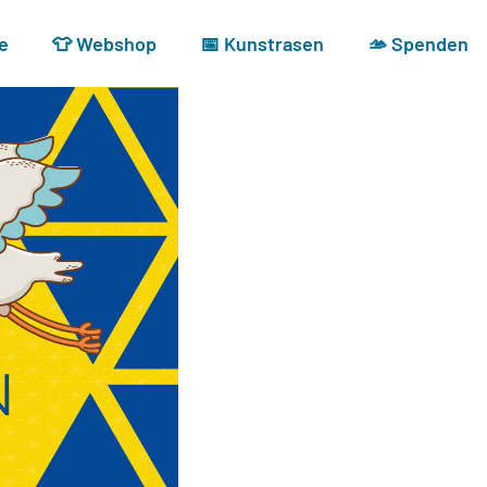
e
👕 Webshop
📅 Kunstrasen
🫴 Spenden