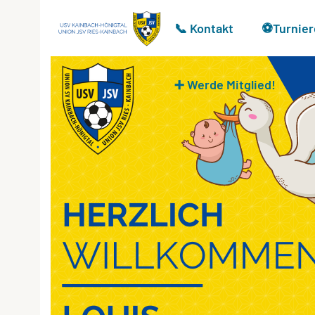
📞 Kontakt
⚽Turnier
➕ Werde Mitglied!