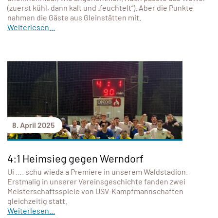
(zuerst kühl, dann kalt und „feuchtelt“). Aber die Punkte
nahmen die Gäste aus Gleinstätten mit.
Weiterlesen...
8. April 2025
4:1 Heimsieg gegen Werndorf
Ui …. schu wieda a Premiere in unserem Waldstadion.
Erstmalig in unserer Vereinsgeschichte fanden zwei
Meisterschaftsspiele von USV-Kampfmannschaften
gleichzeitig statt.
Weiterlesen...