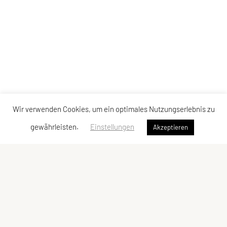
Wir verwenden Cookies, um ein optimales Nutzungserlebnis zu
gewährleisten.
Einstellungen
Akzeptieren
Union JSV Ries-Kainbach
Ragnitzstraße 338
8047 Kainbach bei Graz