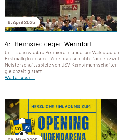
8. April 2025
4:1 Heimsieg gegen Werndorf
Ui …. schu wieda a Premiere in unserem Waldstadion.
Erstmalig in unserer Vereinsgeschichte fanden zwei
Meisterschaftsspiele von USV-Kampfmannschaften
gleichzeitig statt.
Weiterlesen...
28. März 2025