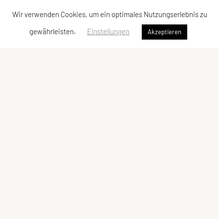
Wir verwenden Cookies, um ein optimales Nutzungserlebnis zu
gewährleisten.
Einstellungen
Akzeptieren
Union JSV Ries-Kainbach
Ragnitzstraße 338
8047 Kainbach bei Graz
Tel.: +43 660 4649524
E-Mail:
jsv.rieskainbach@gmail.com
E-Mail:
office@ries-kainbach.at
USV Kainbach-Hönigtal
Ragnitzstraße 338
8047 Kainbach bei Graz