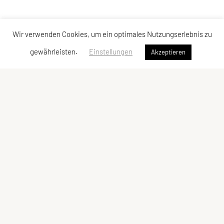
Wir verwenden Cookies, um ein optimales Nutzungserlebnis zu
gewährleisten.
Einstellungen
Akzeptieren
Union JSV Ries-Kainbach
Ragnitzstraße 338
8047 Kainbach bei Graz
Tel.: +43 660 4649524
E-Mail:
jsv.rieskainbach@gmail.com
E-Mail:
office@ries-kainbach.at
USV Kainbach-Hönigtal