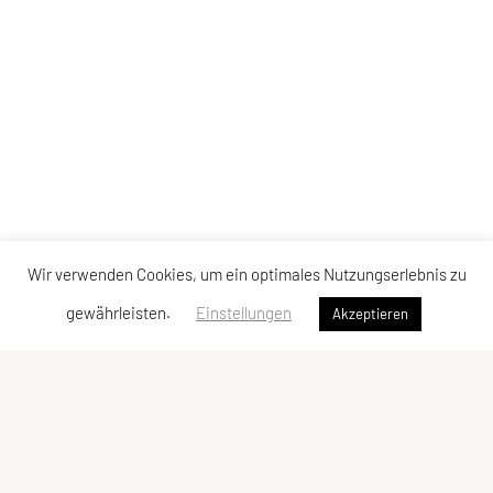
Wir verwenden Cookies, um ein optimales Nutzungserlebnis zu
gewährleisten.
Einstellungen
Akzeptieren
Union JSV Ries-Kainbach
Ragnitzstraße 338