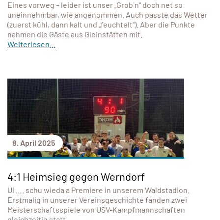
Eines vorweg – leider ist unser „Grob`n“ doch net so
uneinnehmbar, wie angenommen. Auch passte das Wetter
(zuerst kühl, dann kalt und „feuchtelt“). Aber die Punkte
nahmen die Gäste aus Gleinstätten mit.
Weiterlesen...
8. April 2025
4:1 Heimsieg gegen Werndorf
Ui …. schu wieda a Premiere in unserem Waldstadion.
Erstmalig in unserer Vereinsgeschichte fanden zwei
Meisterschaftsspiele von USV-Kampfmannschaften
gleichzeitig statt.