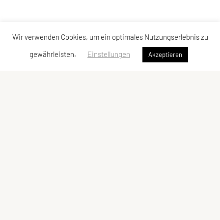
Wir verwenden Cookies, um ein optimales Nutzungserlebnis zu
gewährleisten.
Einstellungen
Akzeptieren
Union JSV Ries-Kainbach
Ragnitzstraße 338
8047 Kainbach bei Graz
Tel.: +43 660 4649524
E-Mail:
jsv.rieskainbach@gmail.com
E-Mail:
office@ries-kainbach.at
USV Kainbach-Hönigtal