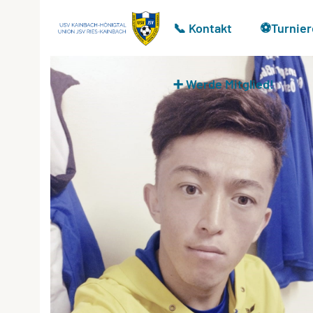
📞 Kontakt
⚽Turnier
➕ Werde Mitglied!