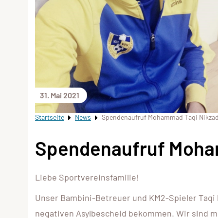
31. Mai 2021
Startseite
News
Spendenaufruf Mohammad Taqi Nikza
Spendenaufruf Moha
Liebe Sportvereinsfamilie!
Unser Bambini-Betreuer und KM2-Spieler Taqi 
negativen Asylbescheid bekommen. Wir sind mom