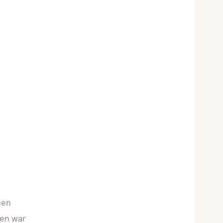
nen
ten war