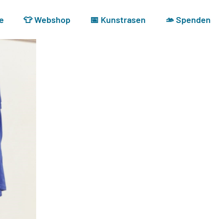
e
👕 Webshop
📅 Kunstrasen
🫴 Spenden