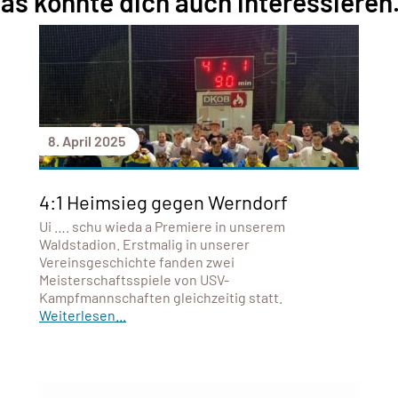
as könnte dich auch interessieren.
8. April 2025
4:1 Heimsieg gegen Werndorf
Ui …. schu wieda a Premiere in unserem
Waldstadion. Erstmalig in unserer
Vereinsgeschichte fanden zwei
Meisterschaftsspiele von USV-
Kampfmannschaften gleichzeitig statt.
Weiterlesen...