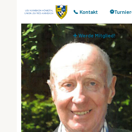
📞 Kontakt
⚽Turnier
➕ Werde Mitglied!