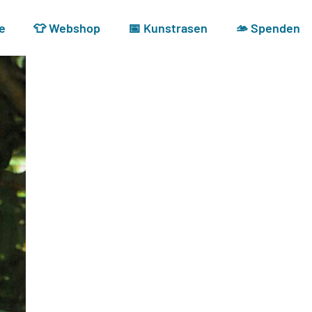
e
👕 Webshop
📅 Kunstrasen
🫴 Spenden