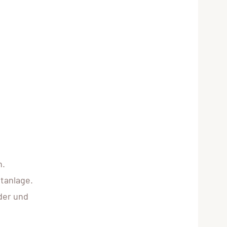
n.
tanlage.
der und