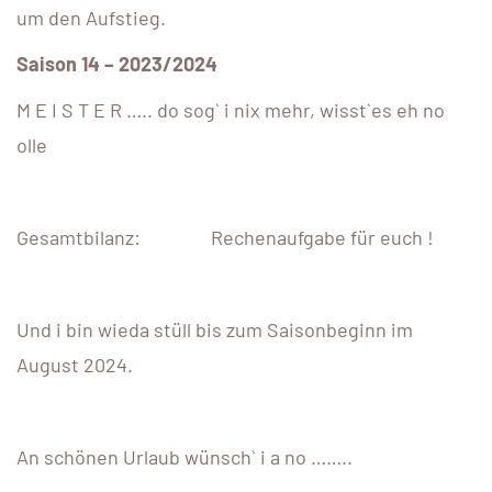
um den Aufstieg.
Saison 14 – 2023/2024
M E I S T E R ….. do sog` i nix mehr, wisst`es eh no
olle
Gesamtbilanz: Rechenaufgabe für euch !
Und i bin wieda stüll bis zum Saisonbeginn im
August 2024.
An schönen Urlaub wünsch` i a no ……..