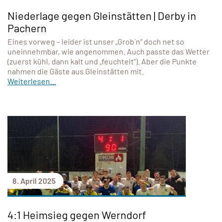
Niederlage gegen Gleinstätten | Derby in
Pachern
Eines vorweg – leider ist unser „Grob`n“ doch net so
uneinnehmbar, wie angenommen. Auch passte das Wetter
(zuerst kühl, dann kalt und „feuchtelt“). Aber die Punkte
nahmen die Gäste aus Gleinstätten mit.
Weiterlesen...
8. April 2025
4:1 Heimsieg gegen Werndorf