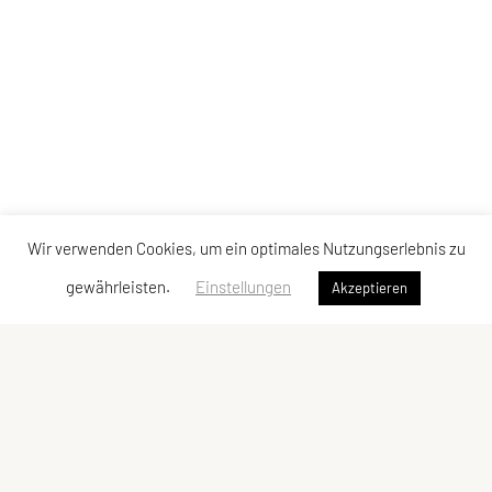
Wir verwenden Cookies, um ein optimales Nutzungserlebnis zu
gewährleisten.
Einstellungen
Akzeptieren
Union JSV Ries-Kainbach
Ragnitzstraße 338
8047 Kainbach bei Graz