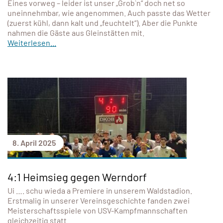
Eines vorweg – leider ist unser „Grob`n“ doch net so
uneinnehmbar, wie angenommen. Auch passte das Wetter
(zuerst kühl, dann kalt und „feuchtelt“). Aber die Punkte
nahmen die Gäste aus Gleinstätten mit.
Weiterlesen...
8. April 2025
4:1 Heimsieg gegen Werndorf
Ui …. schu wieda a Premiere in unserem Waldstadion.
Erstmalig in unserer Vereinsgeschichte fanden zwei
Meisterschaftsspiele von USV-Kampfmannschaften
gleichzeitig statt.