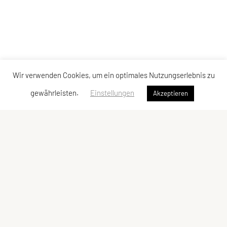
Wir verwenden Cookies, um ein optimales Nutzungserlebnis zu
gewährleisten.
Einstellungen
Akzeptieren
Union JSV Ries-Kainbach
Ragnitzstraße 338
8047 Kainbach bei Graz
Tel.: +43 660 4649524
E-Mail:
jsv.rieskainbach@gmail.com