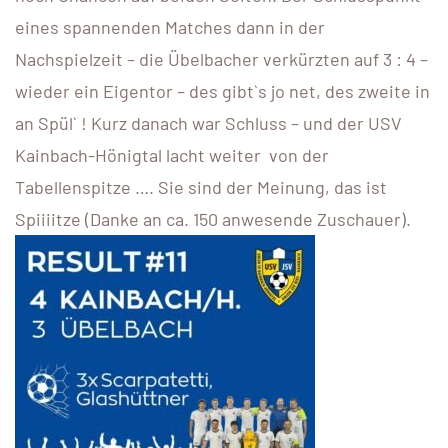
eines spannenden Matches dann in der
Nachspielzeit – die Übelbacher verkürzten auf 3 : 4 –
wieder ein Eigentor – des gibt`s jo net, des zweite in
an Spül` ! Kurz danach war Schluss – und der USV
Kainbach-Hönigtal lacht weiter von der
Tabellenspitze …. Sie sind der Meinung, das ist
Spiiiitze (Danke an ca. 150 anwesende Zuschauer).