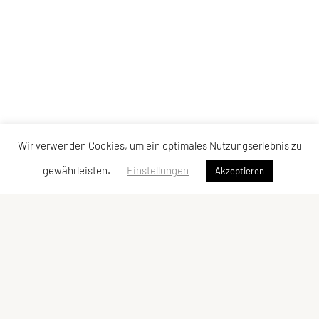
Wir verwenden Cookies, um ein optimales Nutzungserlebnis zu
gewährleisten.
Einstellungen
Akzeptieren
Union JSV Ries-Kainbach
Ragnitzstraße 338
8047 Kainbach bei Graz