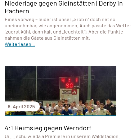
Niederlage gegen Gleinstätten | Derby in
Pachern
Eines vorweg – leider ist unser „Grob`n“ doch net so
uneinnehmbar, wie angenommen. Auch passte das Wetter
(zuerst kühl, dann kalt und „feuchtelt“). Aber die Punkte
nahmen die Gäste aus Gleinstätten mit.
Weiterlesen...
8. April 2025
4:1 Heimsieg gegen Werndorf
Ui …. schu wieda a Premiere in unserem Waldstadion.